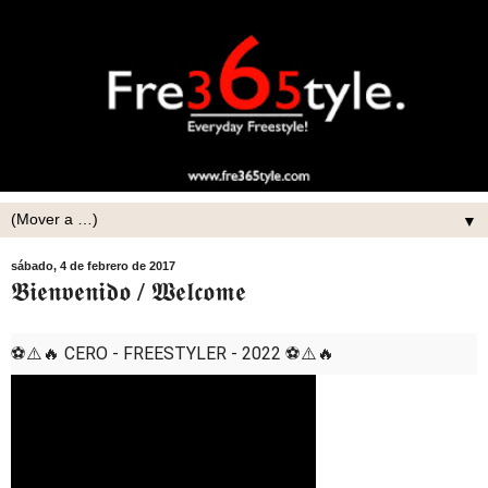
▼
sábado, 4 de febrero de 2017
𝕭𝖎𝖊𝖓𝖛𝖊𝖓𝖎𝖉𝖔 / 𝖂𝖊𝖑𝖈𝖔𝖒𝖊
⚽⚠️🔥 CERO - FREESTYLER - 2022
⚽⚠️🔥