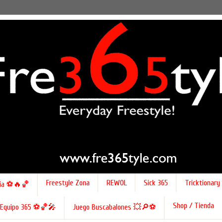
Freestyle Zona
REWOL
Sick 365
Tricktionary
ia ⚽🔥🏀
Shop / Tienda
Equipo 365 ⚽🏀🎤
Juego Buscabalones 💥🔎⚽