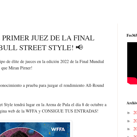
 PRIMER JUEZ DE LA FINAL
Fre365
BULL STREET STYLE! 📢
uipo de élite de jueces en la edición 2022 de la Final Mundial
s que Miran Pirner!
conocimiento a prueba para juzgar el rendimiento All-Round
Archiv
t Style tendrá lugar en la Arena de Pula el día 8 de octubre a
 la página web de la WFFA y CONSIGUE TUS ENTRADAS!
2
►
2
►
2
►
2
►