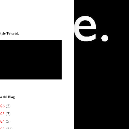
tyle Tutorial.
o del Blog
026
(2)
025
(7)
024
(5)
023
(21)