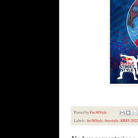
Posted by
Fre365tyle
Labels:
fre365tyle
,
freestyle
,
RBSS 2022