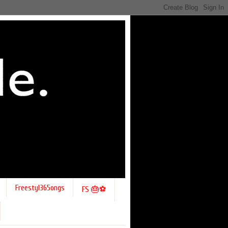
Freestyl365ongs
FS 🎂⚽