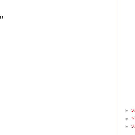
io
2
►
2
►
2
►