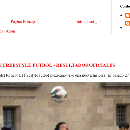
Colab
Página Principal
Entrada antigua
ada (Atom)
E FREESTYLE FUTBOL - RESULTADOS OFICIALES
torneo! El freestyle futbol mexicano vive una nueva historia! El pasado 27 de