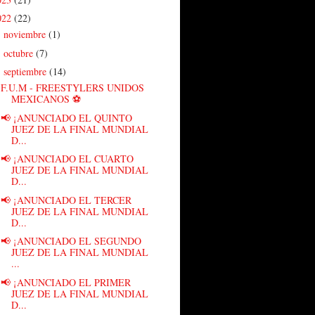
022
(22)
noviembre
(1)
►
octubre
(7)
►
septiembre
(14)
▼
F.U.M - FREESTYLERS UNIDOS
MEXICANOS ⚽
📢 ¡ANUNCIADO EL QUINTO
JUEZ DE LA FINAL MUNDIAL
D...
📢 ¡ANUNCIADO EL CUARTO
JUEZ DE LA FINAL MUNDIAL
D...
📢 ¡ANUNCIADO EL TERCER
JUEZ DE LA FINAL MUNDIAL
D...
📢 ¡ANUNCIADO EL SEGUNDO
JUEZ DE LA FINAL MUNDIAL
...
📢 ¡ANUNCIADO EL PRIMER
JUEZ DE LA FINAL MUNDIAL
D...