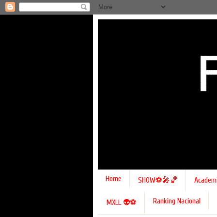
Home
SHOW⚽🎤🏀
Academ
Ranking Nacional
MXLL 👽⚽