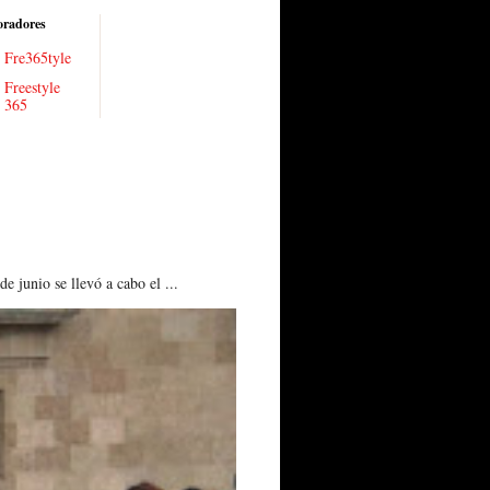
oradores
Fre365tyle
Freestyle
365
 junio se llevó a cabo el ...