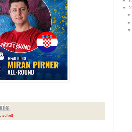
2
▼
,
red bull