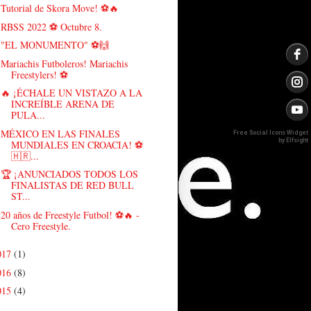
Tutorial de Skora Move! ⚽🔥
RBSS 2022 ⚽️ Octubre 8.
"EL MONUMENTO" ⚽🙌
Mariachis Futboleros! Mariachis
Freestylers! ⚽
🔥 ¡ÉCHALE UN VISTAZO A LA
INCREÍBLE ARENA DE
PULA...
MÉXICO EN LAS FINALES
Free Social Icons Widget
by Elfsight
MUNDIALES EN CROACIA! ⚽️
🇭🇷...
🏆 ¡ANUNCIADOS TODOS LOS
FINALISTAS DE RED BULL
ST...
20 años de Freestyle Futbol! ⚽🔥 -
Cero Freestyle.
017
(1)
016
(8)
015
(4)